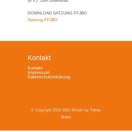
(e.V.)“ zum Download.
DOWNLOAD SATZUNG FFJBO
Satzung FFJBO
Kontakt
Kontakt
Impressum
Datenschutzerklärung
© Copyright 2019 SBO Rinteln by Tobias
Möller